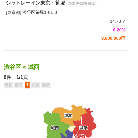
シャトレーイン東京・笹塚
期限失効(要確認)
[東京都] 渋谷区笹塚1-61-8
14.73㎡
8.20%
9,800,000円
渋谷区
<
城西
6
件
1/1
頁