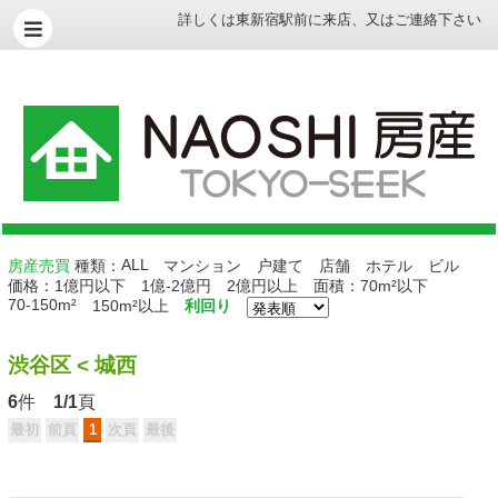
詳しくは
東新宿駅前に来店
、
又はご連絡下さい
ALL
房産売買
種類：
マンション
户建て
店舗
ホテル
ビル
価格：
1億円以下
1億-2億円
2億円以上
面積：
70m²以下
70-150m²
150m²以上
利回り
渋谷区
<
城西
6
件
1/1
頁