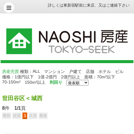
詳しくは
東新宿駅前に来店
、
又はご連絡下さい
ALL
房産売買
種類：
マンション
户建て
店舗
ホテル
ビル
価格：
1億円以下
1億-2億円
2億円以上
面積：
70m²以下
70-150m²
150m²以上
利回り
世田谷区
<
城西
8
件
1/1
頁