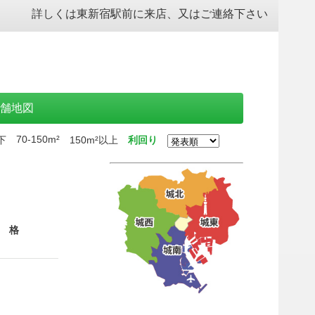
詳しくは
東新宿駅前に来店
、
又はご連絡下さい
舗地図
70-150m²
下
150m²以上
利回り
 格