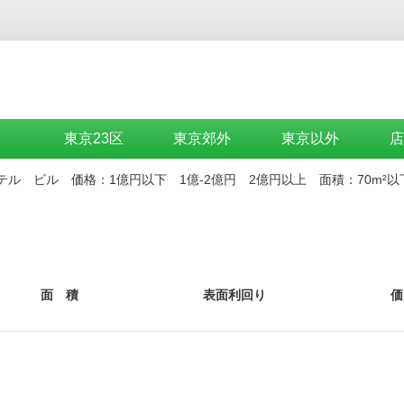
P
東京23区
東京郊外
東京以外
店
テル
ビル
価格：
1億円以下
1億-2億円
2億円以上
面積：
70m²以
面 積
表面利回り
価