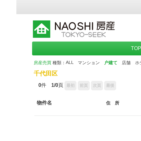
TO
ALL
房産売買
種類：
マンション
户建て
店舗
ホ
千代田区
0
件
1/0
頁
物件名
住 所