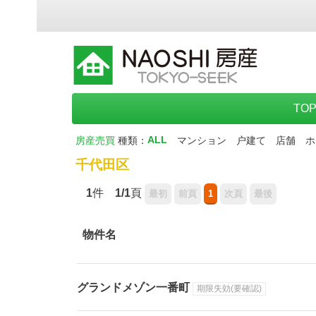
TO
ALL
房産売買
種類：
マンション
户建て
店舗
ホ
千代田区
1
件
1/1
頁
物件名
グランドメゾン一番町
期限失効(要確認)