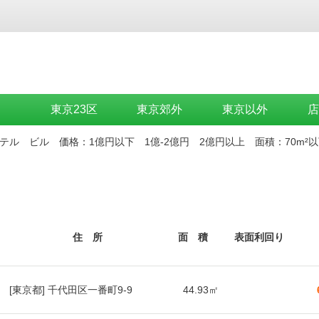
P
東京23区
東京郊外
東京以外
店
テル
ビル
価格：
1億円以下
1億-2億円
2億円以上
面積：
70m²
住 所
面 積
表面利回り
[東京都] 千代田区一番町9-9
44.93㎡