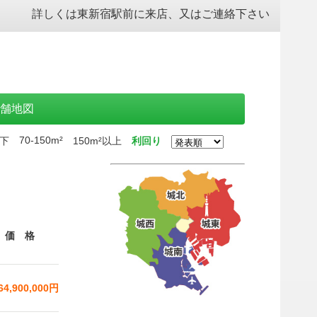
詳しくは
東新宿駅前に来店
、
又はご連絡下さい
舗地図
70-150m²
以下
150m²以上
利回り
価 格
64,900,000円