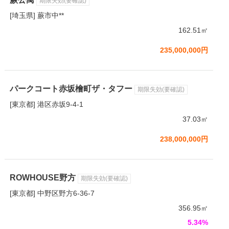
期限失効(要確認)
[埼玉県] 蕨市中**
162.51㎡
235,000,000円
パークコート赤坂檜町ザ・タフー
期限失効(要確認)
[東京都] 港区赤坂9-4-1
37.03㎡
238,000,000円
ROWHOUSE野方
期限失効(要確認)
[東京都] 中野区野方6-36-7
356.95㎡
5.34%