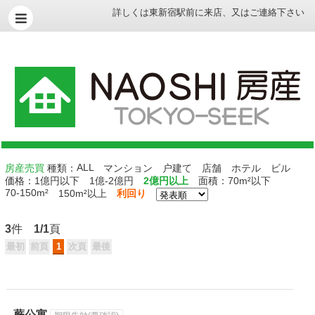
詳しくは
東新宿駅前に来店
、
又はご連絡下さい
ALL
房産売買
種類：
マンション
户建て
店舗
ホテル
ビル
価格：
1億円以下
1億-2億円
2億円以上
面積：
70m²以下
70-150m²
150m²以上
利回り
3
件
1/1
頁
蕨公寓