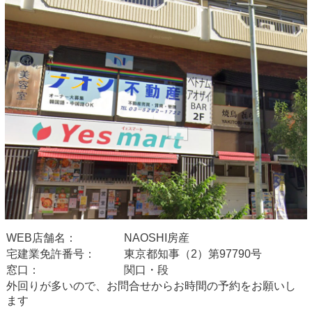
WEB店舗名：
NAOSHI房産
宅建業免許番号：
東京都知事（2）第97790号
窓口：
関口・段
外回りが多いので、
お問合せからお時間の予約をお願いし
ます